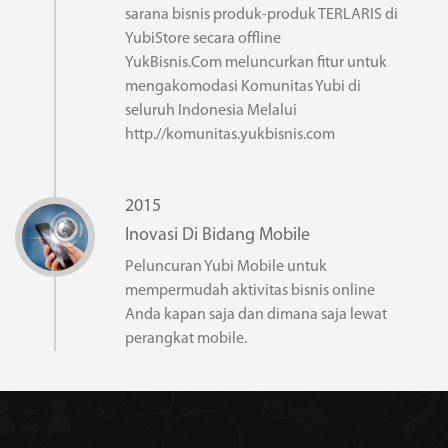
sarana bisnis produk-produk TERLARIS di
YubiStore secara offline
YukBisnis.Com meluncurkan fitur untuk
mengakomodasi Komunitas Yubi di
seluruh Indonesia Melalui
http.//komunitas.yukbisnis.com
2015
Inovasi Di Bidang Mobile
Peluncuran Yubi Mobile untuk
mempermudah aktivitas bisnis online
Anda kapan saja dan dimana saja lewat
perangkat mobile.